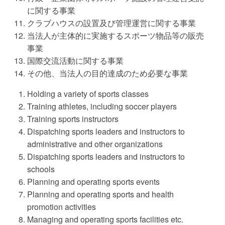
に関する事業
クラブハウスの設置及び管理運営に関する事業
当法人が主体的に実施するスポーツ物品等の販売
事業
国際交流活動に関する事業
その他、当法人の目的達成のため必要な事業
Holding a variety of sports classes
Training athletes, including soccer players
Training sports instructors
Dispatching sports leaders and instructors to
administrative and other organizations
Dispatching sports leaders and instructors to
schools
Planning and operating sports events
Planning and operating sports and health
promotion activities
Managing and operating sports facilities etc.