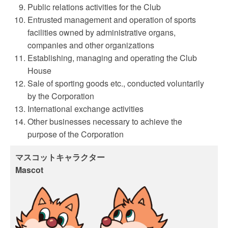
Public relations activities for the Club
Entrusted management and operation of sports
facilities owned by administrative organs,
companies and other organizations
Establishing, managing and operating the Club
House
Sale of sporting goods etc., conducted voluntarily
by the Corporation
International exchange activities
Other businesses necessary to achieve the
purpose of the Corporation
マスコットキャラクター
Mascot