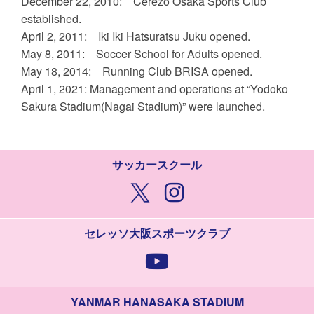
December 22, 2010: Cerezo Osaka Sports Club
established.
April 2, 2011: Iki Iki Hatsuratsu Juku opened.
May 8, 2011: Soccer School for Adults opened.
May 18, 2014: Running Club BRISA opened.
April 1, 2021: Management and operations at “Yodoko
Sakura Stadium(Nagai Stadium)” were launched.
サッカースクール
セレッソ大阪スポーツクラブ
YANMAR HANASAKA STADIUM