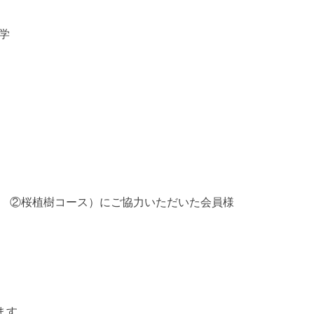
学
 ②桜植樹コース）にご協力いただいた会員様
ます。