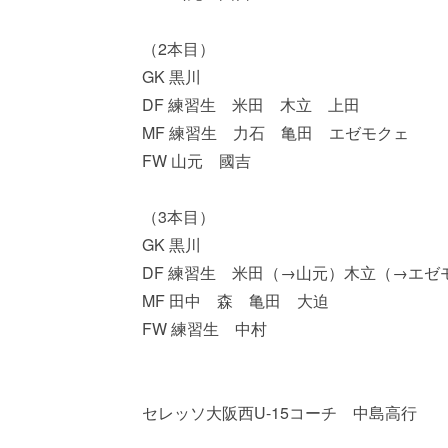
（2本目）
GK 黒川
DF 練習生 米田 木立 上田
MF 練習生 力石 亀田 エゼモクェ
FW 山元 國吉
（3本目）
GK 黒川
DF 練習生 米田（→山元）木立（→エゼ
MF 田中 森 亀田 大迫
FW 練習生 中村
セレッソ大阪西U-15コーチ 中島高行