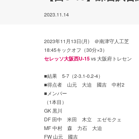
2023.11.14
2023年11月13日(月) ＠南津守人工芝
18:45キックオフ（30分×3）
セレッソ大阪西U-15
vs 大阪府トレセン
■結果 5-7（2-3.1-0.2-4）
■得点者 山元 大迫 國吉 中村2
■メンバー
（1本目）
GK 黒川
DF 田中 米田 木立 エゼモクェ
MF 中村 森 力石 大迫
FW 山元 國吉