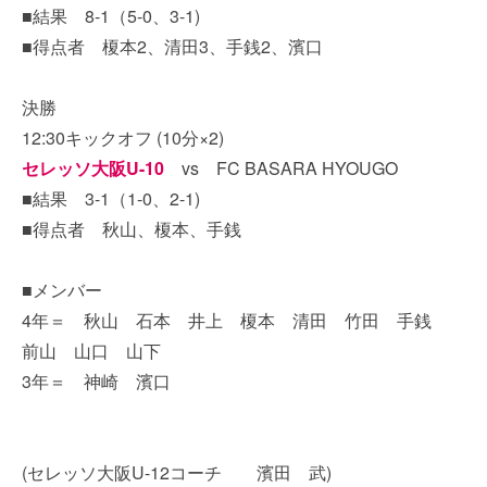
■結果 8-1（5-0、3-1)
■得点者 榎本2、清田3、手銭2、濱口
決勝
12:30キックオフ (10分×2)
セレッソ大阪U-10
vs FC BASARA HYOUGO
■結果 3-1（1-0、2-1)
■得点者 秋山、榎本、手銭
■メンバー
4年＝ 秋山 石本 井上 榎本 清田 竹田 手銭
前山 山口 山下
3年＝ 神崎 濱口
(セレッソ大阪U-12コーチ 濱田 武)