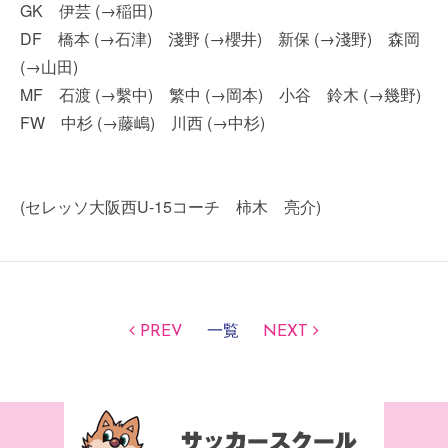
GK 伊芸 (→稲田)
DF 橋本 (→石津) 淺野 (→櫻井) 新保 (→淺野) 森岡
(→山田)
MF 石渡 (→繫中) 繁中 (→岡本) 小谷 鈴木 (→幾野)
FW 中杉 (→藤嶋) 川西 (→中杉)
(セレッソ大阪西U-15コーチ 柿木 亮介)
PREV
一覧
NEXT