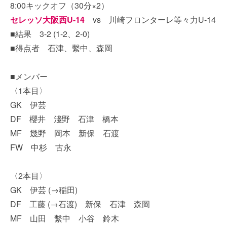
8:00キックオフ（30分×2）
セレッソ大阪西U-14
vs 川崎フロンターレ等々力U-14
■結果 3-2 (1-2、2-0)
■得点者 石津、繫中、森岡
■メンバー
〈1本目〉
GK 伊芸
DF 櫻井 淺野 石津 橋本
MF 幾野 岡本 新保 石渡
FW 中杉 古永
〈2本目〉
GK 伊芸 (→稲田)
DF 工藤 (→石渡) 新保 石津 森岡
MF 山田 繫中 小谷 鈴木