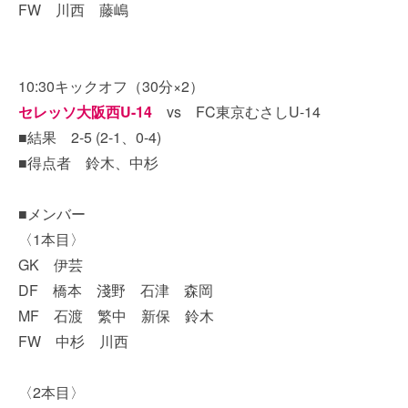
FW 川西 藤嶋
10:30キックオフ（30分×2）
セレッソ大阪西U-14
vs FC東京むさしU-14
■結果 2-5 (2-1、0-4)
■得点者 鈴木、中杉
■メンバー
〈1本目〉
GK 伊芸
DF 橋本 淺野 石津 森岡
MF 石渡 繁中 新保 鈴木
FW 中杉 川西
〈2本目〉