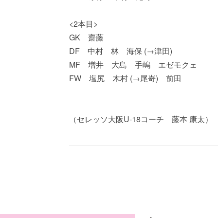
<2本目>
GK 齋藤
DF 中村 林 海保 (→津田)
MF 増井 大島 手嶋 エゼモクェ
FW 塩尻 木村 (→尾嵜) 前田
（セレッソ大阪U-18コーチ 藤本 康太）