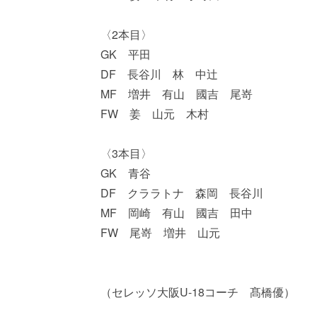
〈2本目〉
GK 平田
DF 長谷川 林 中辻
MF 増井 有山 國吉 尾嵜
FW 姜 山元 木村
〈3本目〉
GK 青谷
DF クララトナ 森岡 長谷川
MF 岡崎 有山 國吉 田中
FW 尾嵜 増井 山元
（セレッソ大阪U-18コーチ 髙橋優）