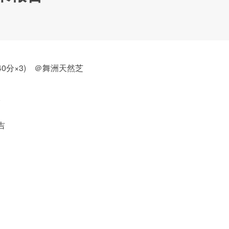
（40分×3) ＠舞洲天然芝
校
吉