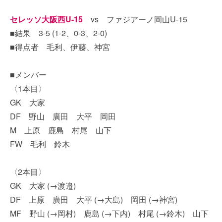
セレッソ大阪西U-15
vs ファジアーノ岡山U-15
■結果 3-5 (1-2、0-3、2-0)
■得点者 毛利、伊藤、神宮
■メンバー
〈1本目〉
GK 大家
DF 野山 廣田 大平 岡田
M 上原 鹿島 村尾 山下
FW 毛利 鈴木
〈2本目〉
GK 大家 (→渡邉)
DF 上原 廣田 大平 (→大島) 岡田 (→神宮)
MF 野山 (→岡村) 鹿島 (→下内) 村尾 (→鈴木) 山下