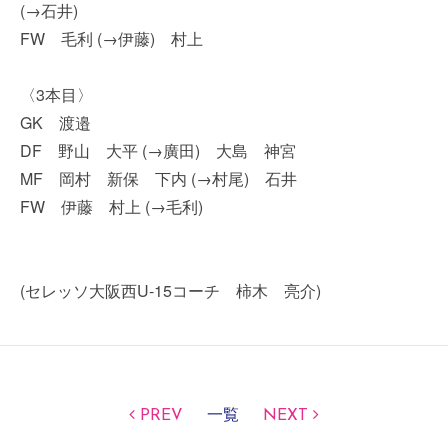
(→石井)
FW 毛利 (→伊藤) 村上
〈3本目〉
GK 渡邉
DF 野山 大平 (→廣田) 大島 神宮
MF 岡村 新保 下内 (→村尾) 石井
FW 伊藤 村上 (→毛利)
(セレッソ大阪西U-15コーチ 柿木 亮介)
PREV
一覧
NEXT