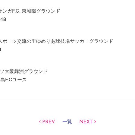
都サンガF.C. 東城陽グラウンド
18
 ＠磐田スポーツ交流の里ゆめりあ球技場サッカーグラウンド
8
レッソ大阪舞洲グラウンド
島F.Cユース
PREV
一覧
NEXT