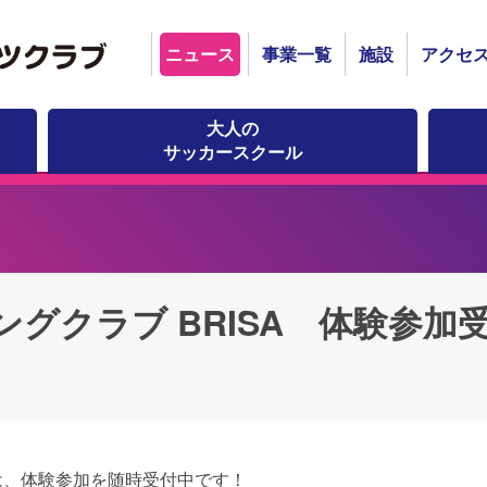
ニュース
事業一覧
施設
アクセ
大人の
サッカースクール
グクラブ BRISA 体験参加
では、体験参加を随時受付中です！