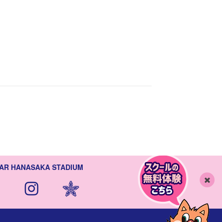
AR HANASAKA STADIUM
閉
じ
る