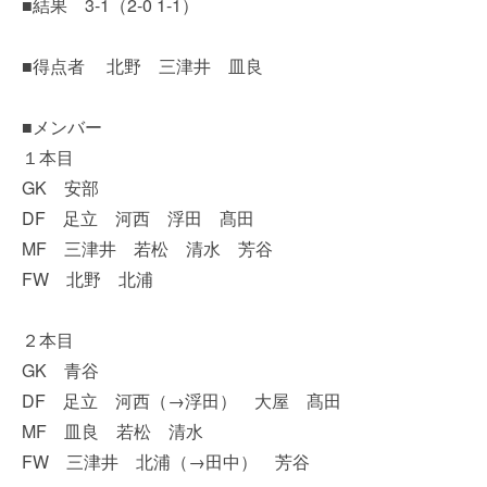
■結果 3-1（2-0 1-1）
■得点者 北野 三津井 皿良
■メンバー
１本目
GK 安部
DF 足立 河西 浮田 髙田
MF 三津井 若松 清水 芳谷
FW 北野 北浦
２本目
GK 青谷
DF 足立 河西（→浮田） 大屋 髙田
MF 皿良 若松 清水
FW 三津井 北浦（→田中） 芳谷