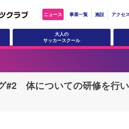
ニュース
事業一覧
施設
アクセ
大人の
サッカースクール
グ#2 体についての研修を行