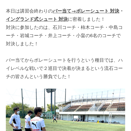
本日は講習会終わりの
バー当て→ボレーシュート 対決
・
イングランド式シュート 対決
に密着しました！
対決に参加したのは、石川コーチ・柿木コーチ・中島コ
ーチ・岩城コーチ・井上コーチ・小畠の6名のコーチで
対決しました！
バー当てからボレーシュートを行うという種目では、ハ
イレベルな戦いで２巡目で決着が決まるという流石コー
チの皆さんという勝負でした！