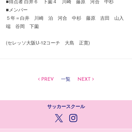
■得点者 白井６ 下薗４ 川崎 藤原 河合 中杉
■メンバー
５年＝白井 川崎 泊 河合 中杉 藤原 吉田 山入
端 谷岡 下薗
(セレッソ大阪U-12コーチ 大島 正寛)
PREV
一覧
NEXT
サッカースクール