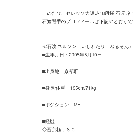
このたび、セレッソ大阪U-18所属 石渡
石渡選手のプロフィールは下記のとおりで
≪石渡 ネルソン（いしわたり ねるそん
■生年月日：2005年5月10日
■出身地 京都府
■身長/体重 185cm/71kg
■ポジション MF
■経歴
◇西京極ＪＳＣ