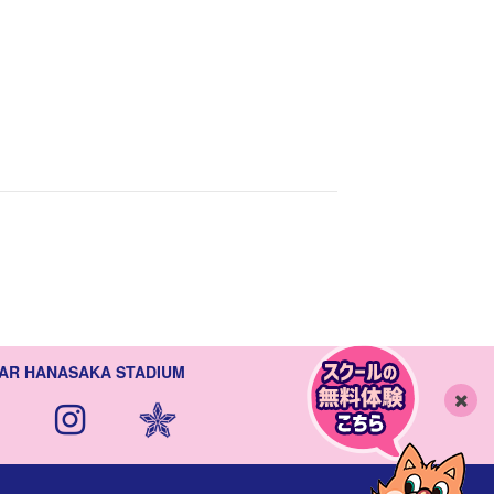
AR HANASAKA STADIUM
閉
じ
る