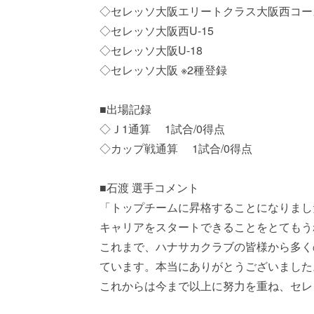
◇セレッソ大阪エリートクラス大阪西コー
◇セレッソ大阪西U-15
◇セレッソ大阪U-18
◇セレッソ大阪 ※2種登録
■出場記録
◇Ｊ1通算 1試合/0得点
◇カップ戦通算 1試合/0得点
■石渡 選手コメント
「トップチームに昇格することになりまし
キャリアをスタートできることをとてもう
これまで、ハナサカクラブの皆様から多く
ています。本当にありがとうございました
これからは今まで以上に努力を重ね、セレ