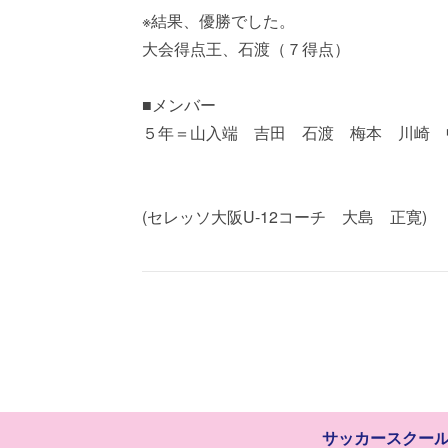
※結果、優勝でした。
大会得点王、石渡（７得点）
■メンバー
５年＝山入端 吉田 石渡 梅本 川崎 
(セレッソ大阪U-12コーチ 大島 正寛)
サッカースクー