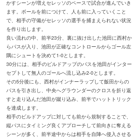
かすシーンが増えセレッソのペースで試合が進んでいき
ます。ボールを前につけて、人も前に入っていくこと
で、相手の守備がセレッソの選手を捕まえられない状況
を作り出します。
良い流れの中、前半23分、裏に抜け出した池田に西村か
らパスが入り、池田が正確なコントロールからゴール左
隅にシュートを決めて1-0とします。
30分には、相手のビルドアップのパスを池田がインター
セプトして無人のゴールへ流し込み2-0とします。
その5分後にも、西村がインナーラップして飯田からの
パスを引き出し、中央へグラウンダーのクロスを折り返
すと走り込んだ池田が蹴り込み、前半でハットトリック
を達成します。
相手のビルドアップに対しても前から規制することで、
縦パスにタイミング良くアプローチして前向きに奪える
シーンが多く、前半途中からは相手を自陣へ侵入させる