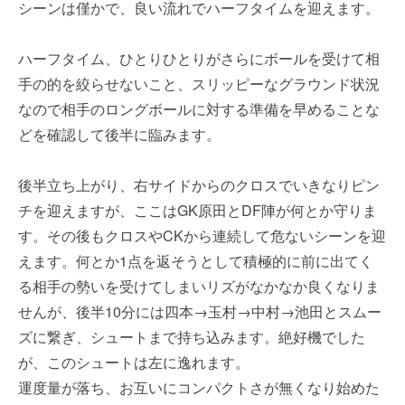
シーンは僅かで、良い流れでハーフタイムを迎えます。
ハーフタイム、ひとりひとりがさらにボールを受けて相
手の的を絞らせないこと、スリッピーなグラウンド状況
なので相手のロングボールに対する準備を早めることな
どを確認して後半に臨みます。
後半立ち上がり、右サイドからのクロスでいきなりピン
チを迎えますが、ここはGK原田とDF陣が何とか守りま
す。その後もクロスやCKから連続して危ないシーンを迎
えます。何とか1点を返そうとして積極的に前に出てく
る相手の勢いを受けてしまいリズがなかなか良くなりま
せんが、後半10分には四本→玉村→中村→池田とスムー
ズに繋ぎ、シュートまで持ち込みます。絶好機でした
が、このシュートは左に逸れます。
運度量が落ち、お互いにコンパクトさが無くなり始めた