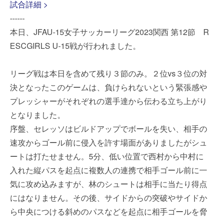
試合詳細 >
------
本日、JFAU-15女子サッカーリーグ2023関西 第12節 R
ESCGIRLS U-15戦が行われました。
リーグ戦は本日を含めて残り３節のみ。２位vs３位の対
決となったこのゲームは、負けられないという緊張感や
プレッシャーがそれぞれの選手達から伝わる立ち上がり
となりました。
序盤、セレッソはビルドアップでボールを失い、相手の
速攻からゴール前に侵入を許す場面がありましたがシュ
ートは打たせません。5分、低い位置で西村から中村に
入れた縦パスを起点に複数人の連携で相手ゴール前に一
気に攻め込みますが、林のシュートは相手に当たり得点
にはなりません。その後、サイドからの突破やサイドか
ら中央につける斜めのパスなどを起点に相手ゴールを脅