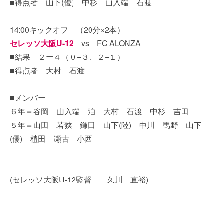
■得点者 山下(優) 中杉 山入端 石渡
14:00キックオフ （20分×2本）
セレッソ大阪U-12
vs FC ALONZA
■結果 ２ー４（０−３、２−１）
■得点者 大村 石渡
■メンバー
６年＝谷岡 山入端 泊 大村 石渡 中杉 吉田
５年＝山田 若狭 鎌田 山下(陸) 中川 馬野 山下
(優) 植田 瀬古 小西
(セレッソ大阪U-12監督 久川 直裕)