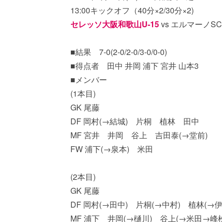
13:00キックオフ（40分×2/30分×2)
セレッソ大阪和歌山U-15
vs エルマーノSC 
■結果 7-0(2-0/2-0/3-0/0-0)
■得点者 田中 井岡 浦下 宮井 山本3
■メンバー
(1本目)
GK 尾藤
DF 岡村(→結城) 片桐 植林 田中
MF 宮井 井岡 谷上 吉田泰(→堂前)
FW 浦下(→泉本) 米田
(2本目)
GK 尾藤
DF 岡村(→田中) 片桐(→中村) 植林(→
MF 浦下 井岡(→樋川) 谷上(→米田→峰松