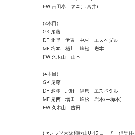
FW 吉田泰 泉本(→宮井)
(3本目)
GK 尾藤
DF 北野 伊東 中村 エスペダル
MF 梅本 樋川 峰松 岩本
FW 久木山 山本
(4本目)
GK 尾藤
DF 池澤 北野 伊原 エスペダル
MF 尾西 増田 峰松 岩本(→梅本)
FW 久木山 吉田
(セレッソ大阪和歌山U-15 コーチ 但馬佳