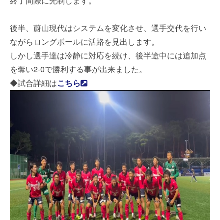
終了間際に先制します。
後半、蔚山現代はシステムを変化させ、選手交代を行い
ながらロングボールに活路を見出します。
しかし選手達は冷静に対応を続け、後半途中には追加点
を奪い2-0で勝利する事が出来ました。
◆試合詳細は
こちら