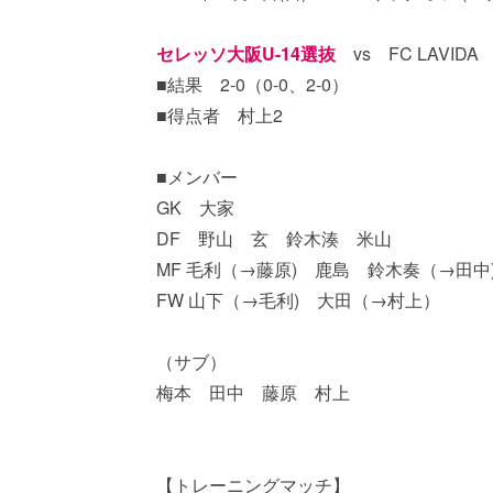
セレッソ大阪U-14選抜
vs FC LAVIDA
■結果 2-0（0-0、2-0）
■得点者 村上2
■メンバー
GK 大家
DF 野山 玄 鈴木湊 米山
MF 毛利（→藤原) 鹿島 鈴木奏（→田中
FW 山下（→毛利) 大田（→村上）
（サブ）
梅本 田中 藤原 村上
【トレーニングマッチ】