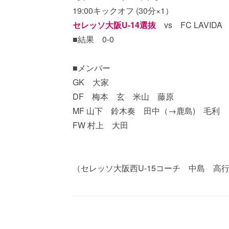
19:00キックオフ (30分×1）
セレッソ大阪U-14選抜
vs FC LAVIDA
■結果 0-0
■メンバー
GK 大家
DF 梅本 玄 米山 藤原
MF 山下 鈴木奏 田中（→鹿島) 毛利
FW 村上 大田
（セレッソ大阪西U-15コーチ 中島 高