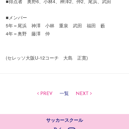
■得点者 奥野6、小林4、神澤2、仲2、尾浜、武田
■メンバー
5年＝尾浜 神澤 小林 重泉 武田 福田 藪
4年＝奥野 藤澤 仲
(セレッソ大阪U-12コーチ 大島 正寛)
PREV
一覧
NEXT
サッカースクール