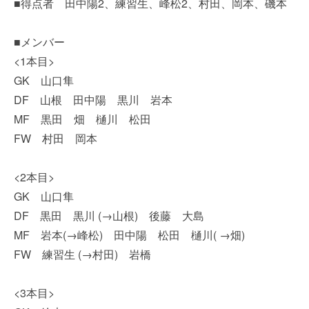
■得点者 田中陽2、練習生、峰松2、村田、岡本、磯本
■メンバー
<1本目>
GK 山口隼
DF 山根 田中陽 黒川 岩本
MF 黒田 畑 樋川 松田
FW 村田 岡本
<2本目>
GK 山口隼
DF 黒田 黒川 (→山根) 後藤 大島
MF 岩本(→峰松) 田中陽 松田 樋川( →畑)
FW 練習生 (→村田) 岩橋
<3本目>