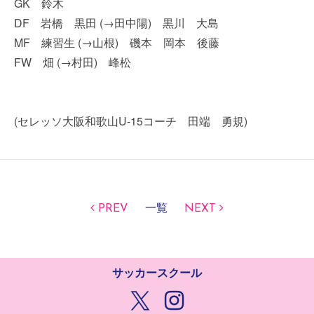
GK 鈴木
DF 岩橋 黒田 (→田中陽) 黒川 大島
MF 練習生 (→山根) 磯本 岡本 後藤
FW 畑 (→村田) 峰松
(セレッソ大阪和歌山U-15コーチ 田端 勇規)
PREV
一覧
NEXT
サッカースクール