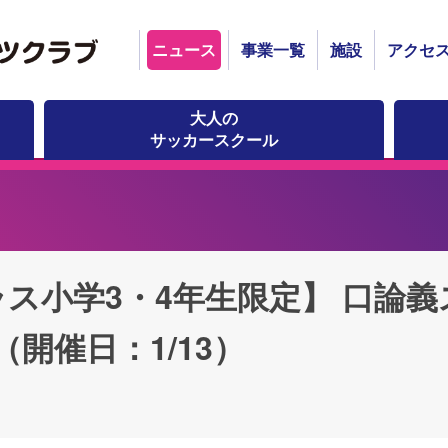
ニュース
事業一覧
施設
アクセ
大人の
サッカースクール
ラス小学3・4年生限定】 口論
（開催日：1/13）