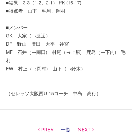
■結果 3-3（1-2、2-1） PK (16-17)
■得点者 山下、毛利、岡村
■メンバー
GK 大家（→渡辺）
DF 野山 廣田 大平 神宮
MF 石井（→岡田) 村尾（→上原) 鹿島（→下内) 毛
利
FW 村上（→岡村) 山下（→鈴木）
（セレッソ大阪西U-15コーチ 中島 高行）
PREV
一覧
NEXT