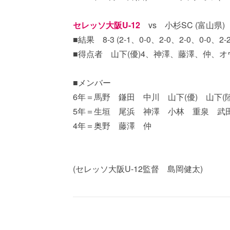
セレッソ大阪U-12
vs 小杉SC (富山県)
■結果 8-3 (2-1、0-0、2-0、2-0、0-0、2-2
■得点者 山下(優)4、神澤、藤澤、仲、
■メンバー
6年＝馬野 鎌田 中川 山下(優) 山下(
5年＝生垣 尾浜 神澤 小林 重泉 武
4年＝奥野 藤澤 仲
(セレッソ大阪U-12監督 島岡健太)