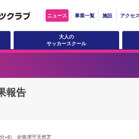
ニュース
事業一覧
施設
アクセ
大人の
サッカースクール
結果報告
(15分×6) ＠南津守天然芝