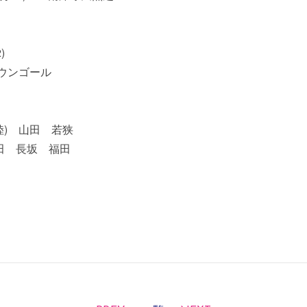
)
オウンゴール
陸) 山田 若狭
田 長坂 福田