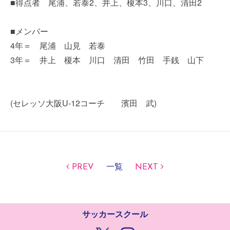
■得点者 尾浦、若泰2、井上、榎本3、川口、清田2
■メンバー
4年＝ 尾浦 山見 若泰
3年＝ 井上 榎本 川口 清田 竹田 手銭 山下
(セレッソ大阪U-12コーチ 濱田 武)
PREV
一覧
NEXT
サッカースクール