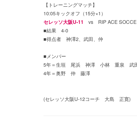
【トレーニングマッチ】
10:05キックオフ（15分×1）
セレッソ大阪U-11
vs RIP ACE SOCCE
■結果 4-0
■得点者 神澤2、武田、仲
■メンバー
5年＝生垣 尾浜 神澤 小林 重泉 武
4年＝奥野 仲 藤澤
(セレッソ大阪U-12コーチ 大島 正寛)