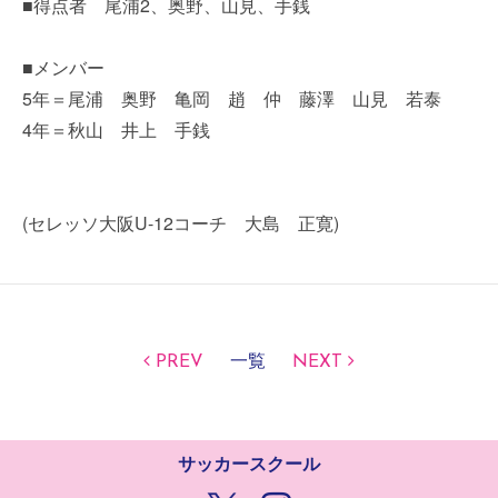
■得点者 尾浦2、奥野、山見、手銭
■メンバー
5年＝尾浦 奥野 亀岡 趙 仲 藤澤 山見 若泰
4年＝秋山 井上 手銭
(セレッソ大阪U-12コーチ 大島 正寛)
PREV
一覧
NEXT
サッカースクール