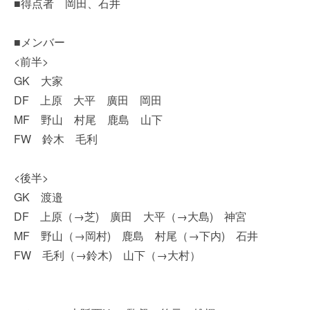
■得点者 岡田、石井
■メンバー
<前半>
GK 大家
DF 上原 大平 廣田 岡田
MF 野山 村尾 鹿島 山下
FW 鈴木 毛利
<後半>
GK 渡邉
DF 上原（→芝) 廣田 大平（→大島) 神宮
MF 野山（→岡村) 鹿島 村尾（→下内) 石井
FW 毛利（→鈴木) 山下（→大村）