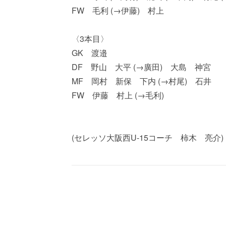
FW 毛利 (→伊藤) 村上
〈3本目〉
GK 渡邉
DF 野山 大平 (→廣田) 大島 神宮
MF 岡村 新保 下内 (→村尾) 石井
FW 伊藤 村上 (→毛利)
(セレッソ大阪西U-15コーチ 柿木 亮介)