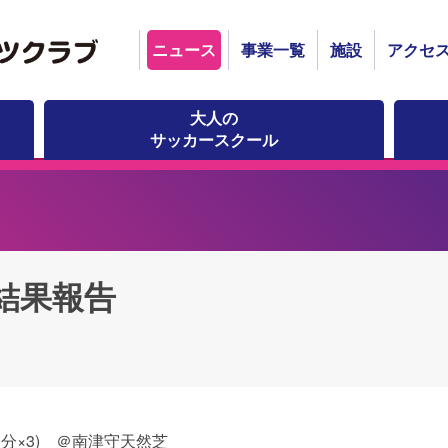
ニュース
事業一覧
施設
アクセ
大人の
サッカースクール
合結果報告
30分×3) ＠南津守天然芝