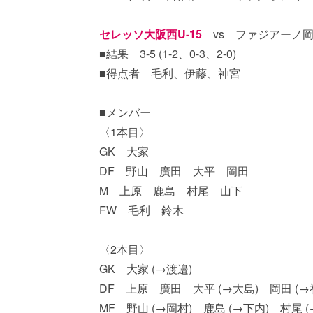
セレッソ大阪西U-15
vs ファジアーノ岡山
■結果 3-5 (1-2、0-3、2-0)
■得点者 毛利、伊藤、神宮
■メンバー
〈1本目〉
GK 大家
DF 野山 廣田 大平 岡田
M 上原 鹿島 村尾 山下
FW 毛利 鈴木
〈2本目〉
GK 大家 (→渡邉)
DF 上原 廣田 大平 (→大島) 岡田 (
MF 野山 (→岡村) 鹿島 (→下内) 村尾 (