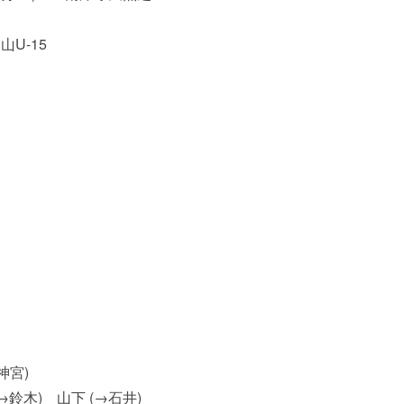
U-15
→神宮)
→鈴木) 山下 (→石井)