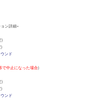
ション詳細»
定)
)
ラウンド
等で中止になった場合
)
定)
)
ラウンド