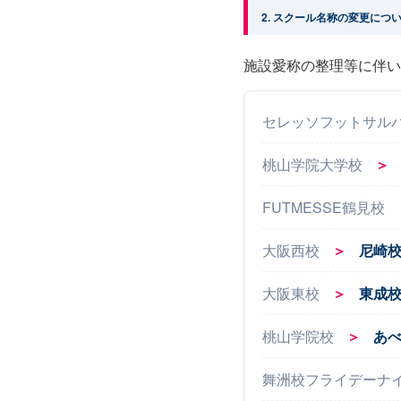
2. スクール名称の変更につ
施設愛称の整理等に伴い
セレッソフットサル
桃山学院大学校
＞
FUTMESSE鶴見校
大阪西校
＞
尼崎
大阪東校
＞
東成
桃山学院校
＞
あ
舞洲校フライデーナ