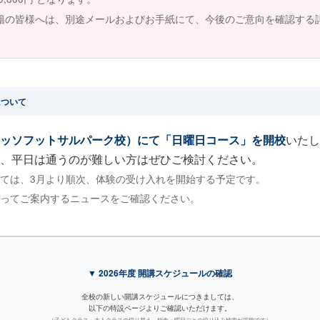
籍の皆様へは、別途メールおよびお手紙にて、今後のご意向を確認する
について
ッソフットサルパーク校）にて「日曜日コース」を開校
いたし
、平日は通うのが難しい方はぜひご検討ください。
しては、3月より順次、体験の受け入れを開始する予定です。
追ってご案内するニュースをご確認ください。
▼ 2026年度 開講スケジュールの確認
全校の新しい開講スケジュールにつきましては、
以下の特設ページよりご確認いただけます。
（子どもクラス・大人クラスの切り替え、校舎・曜日ごとの絞り込み検索が可能です）