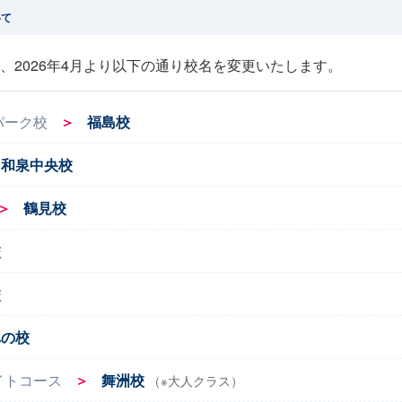
いて
、2026年4月より以下の通り校名を変更いたします。
パーク校
＞
福島校
和泉中央校
＞
鶴見校
校
校
べの校
イトコース
＞
舞洲校
（※大人クラス）