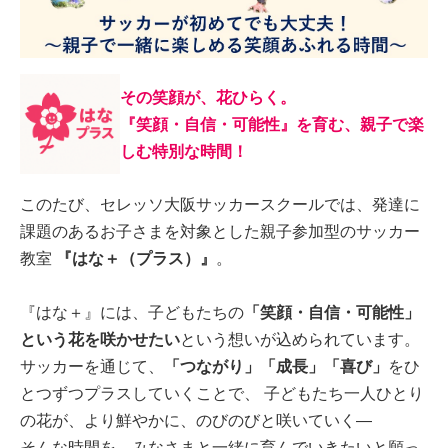
その笑顔が、花ひらく。
『笑顔・自信・可能性』を育む、親子で楽
しむ特別な時間！
このたび、セレッソ大阪サッカースクールでは、発達に
課題のあるお子さまを対象とした親子参加型のサッカー
教室
『はな＋（プラス）』
。
『はな＋』には、子どもたちの
「笑顔・自信・可能性」
という花を咲かせたい
という想いが込められています。
サッカーを通じて、
「つながり」「成長」「喜び」
をひ
とつずつプラスしていくことで、 子どもたち一人ひとり
の花が、より鮮やかに、のびのびと咲いていく―
そんな時間を、みなさまと一緒に育んでいきたいと願っ