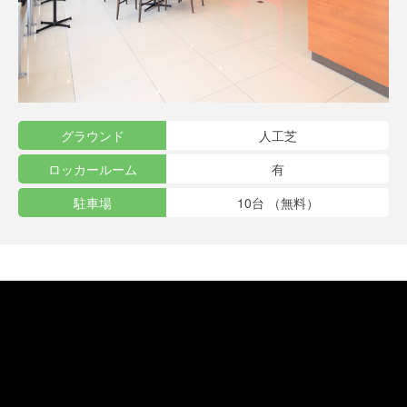
グラウンド
人工芝
ロッカールーム
有
駐車場
10台 （無料）