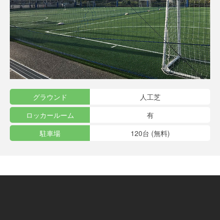
グラウンド
人工芝
ロッカールーム
有
駐車場
120台 (無料)