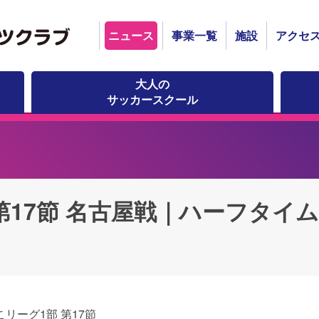
ニュース
事業一覧
施設
アクセ
大人の
サッカースクール
第17節 名古屋戦｜ハーフタイ
こリーグ1部 第17節