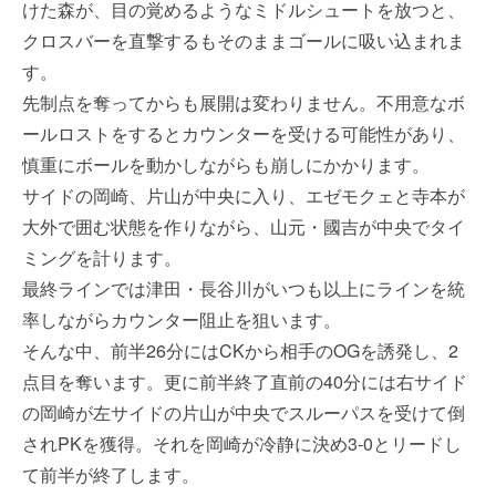
けた森が、目の覚めるようなミドルシュートを放つと、
クロスバーを直撃するもそのままゴールに吸い込まれま
す。
先制点を奪ってからも展開は変わりません。不用意なボ
ールロストをするとカウンターを受ける可能性があり、
慎重にボールを動かしながらも崩しにかかります。
サイドの岡崎、片山が中央に入り、エゼモクェと寺本が
大外で囲む状態を作りながら、山元・國吉が中央でタイ
ミングを計ります。
最終ラインでは津田・長谷川がいつも以上にラインを統
率しながらカウンター阻止を狙います。
そんな中、前半26分にはCKから相手のOGを誘発し、2
点目を奪います。更に前半終了直前の40分には右サイド
の岡崎が左サイドの片山が中央でスルーパスを受けて倒
されPKを獲得。それを岡崎が冷静に決め3-0とリードし
て前半が終了します。