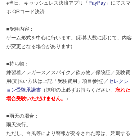
※当日、キャッシュレス決済アプリ「
PayPay
」にてスマ
ホ QRコード決済
■受験内容：
ゲーム形式を中心に行います。(応募人数に応じて、内容
が変更となる場合があります)
■持ち物：
練習着／レガース／スパイク／飲み物／保険証／受験費
用(支払い方法は上記「受験費用」項目参照)／
セレクシ
ョン受験承諾書
（捺印の上必ずお持ちください。
忘れた
場合受験いただけません。
）
■雨天の場合：
雨天決行。
ただし、台風等により警報が発令された際は、延期する