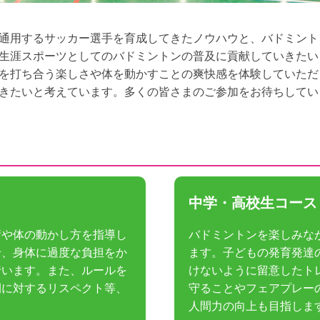
通用するサッカー選手を育成してきたノウハウと、バドミント
生涯スポーツとしてのバドミントンの普及に貢献していきたい
を打ち合う楽しさや体を動かすことの爽快感を体験していただ
きたいと考えています。多くの皆さまのご参加をお待ちしていま
中学・高校生コース
術や体の動かし方を指導し
バドミントンを楽しみな
せ、身体に過度な負担をか
ます。子どもの発育発達
行います。また、ルールを
けないように留意したト
間に対するリスペクト等、
守ることやフェアプレー
人間力の向上も目指しま