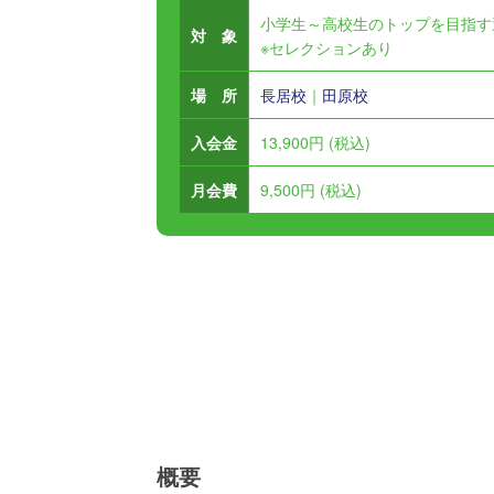
小学生～高校生のトップを目指す
対 象
※セレクションあり
場 所
長居校
｜
田原校
入会金
13,900円 (税込)
月会費
9,500円 (税込)
概要