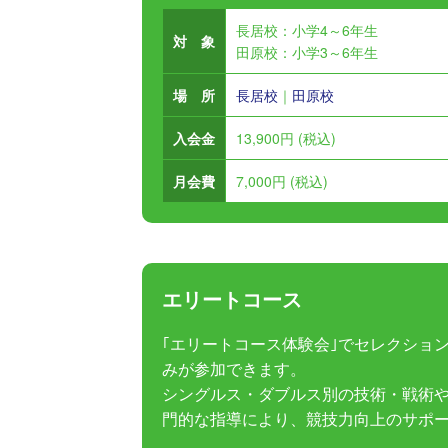
長居校：小学4～6年生
対 象
田原校：小学3～6年生
場 所
長居校
｜
田原校
入会金
13,900円 (税込)
月会費
7,000円 (税込)
エリートコース
｢エリートコース体験会｣でセレクショ
みが参加できます。
シングルス・ダブルス別の技術・戦術
門的な指導により、競技力向上のサポ