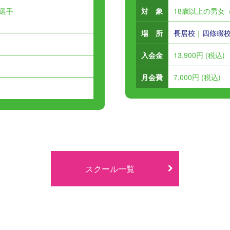
選手
対 象
18歳以上の男女
場 所
長居校
｜
四條畷
入会金
13,900円 (税込)
月会費
7,000円 (税込)
スクール一覧