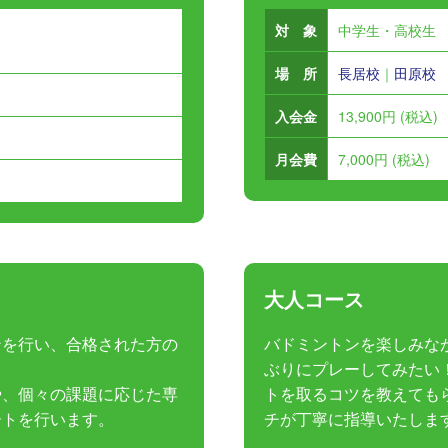
対 象
中学生・高校生
場 所
長居校
｜
田原校
入会金
13,900円 (税込)
月会費
7,000円 (税込)
大人コース
ンを行い、合格された方の
バドミントンを楽しみな
ぶりにプレーしてみたい
や、個々の課題に応じた専
トを取るコツを教えても
ートを行います。
チが丁寧に指導いたしま