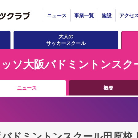
ニュース
事業一覧
施設
アクセ
大人の
サッカースクール
レッソ大阪バドミントンスク
ニュース
概要
バドミントンスクール田原校よ