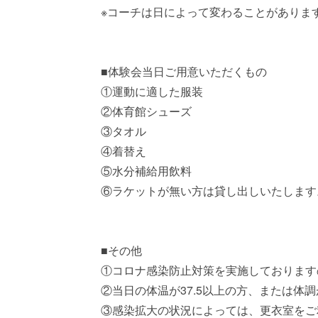
※コーチは日によって変わることがありま
■体験会当日ご用意いただくもの
①運動に適した服装
②体育館シューズ
③タオル
④着替え
⑤水分補給用飲料
⑥ラケットが無い方は貸し出しいたします
■その他
①コロナ感染防止対策を実施しております
②当日の体温が37.5以上の方、または体
③感染拡大の状況によっては、更衣室をご