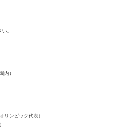
さい。
園内）
オリンピック代表）
）