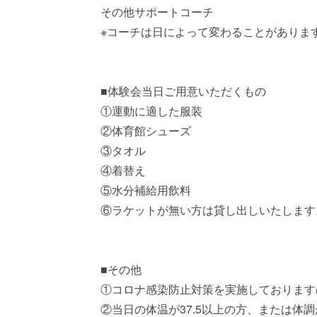
その他サポートコーチ
※コーチは日によって変わることがありま
■体験会当日ご用意いただくもの
①運動に適した服装
②体育館シューズ
③タオル
④着替え
⑤水分補給用飲料
⑥ラケットが無い方は貸し出しいたします
■その他
①コロナ感染防止対策を実施しております
②当日の体温が37.5以上の方、または体