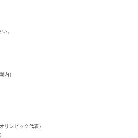
さい。
園内）
オリンピック代表）
）