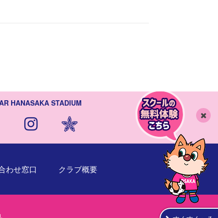
AR HANASAKA STADIUM
閉
じ
る
合わせ窓口
クラブ概要
.