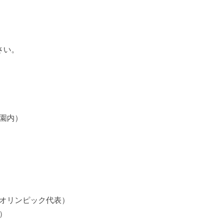
さい。
園内）
オリンピック代表）
）