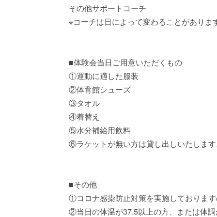
その他サポートコーチ
※コーチは日によって変わることがありま
■体験会当日ご用意いただくもの
①運動に適した服装
②体育館シューズ
③タオル
④着替え
⑤水分補給用飲料
⑥ラケットが無い方は貸し出しいたします
■その他
①コロナ感染防止対策を実施しております
②当日の体温が37.5以上の方、または体