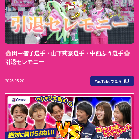
🌸田中智子選手・山下莉奈選手・中西ふう選手🌸
引退セレモニー
2026.05.20