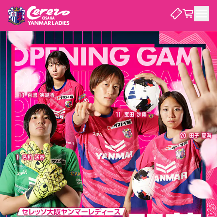
試合・チーム
観戦する
試合について
試合日程 / 結果
順位表
クラブを知る
チケット
チームについて
チケット情報
価格・席種
シーズンシート
選手・スタッフ
スケジュール
アクセス
セレッソ大阪
アカデミー
ニュース
セレッソ大阪ヤンマーレデ
観戦ガイド
ィースについて
キッズ向けサービス
観戦マナー&ルール
クラブ紹介
沿革
シーズン記録
セレッソ大阪
ニュース
スタジアム
サポートする
すべて
チーム
グッズ
チケット
イベント
パートナー
YANMAR HANASAKA STADIUM
パートナー・スポンサー一覧
アカデミー