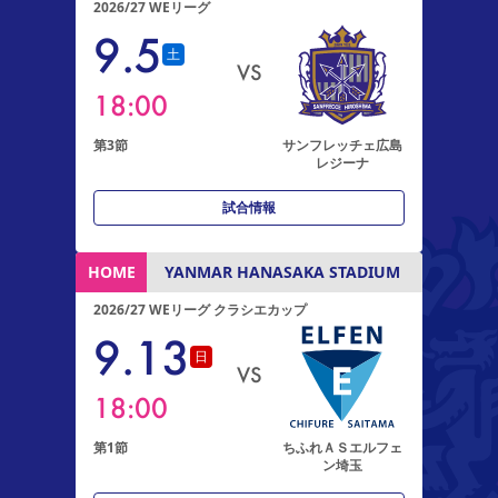
2026/27 WEリーグ
9
.
5
土
VS
18:00
第3節
サンフレッチェ広島
レジーナ
試合情報
HOME
YANMAR HANASAKA STADIUM
2026/27 WEリーグ クラシエカップ
9
.
13
日
VS
18:00
第1節
ちふれＡＳエルフェ
ン埼玉