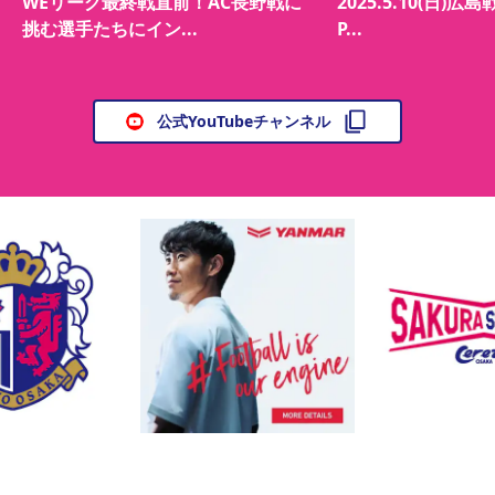
WEリーグ最終戦直前！AC長野戦に
2025.5.10(日)広島
挑む選手たちにイン...
P...
公式YouTubeチャンネル