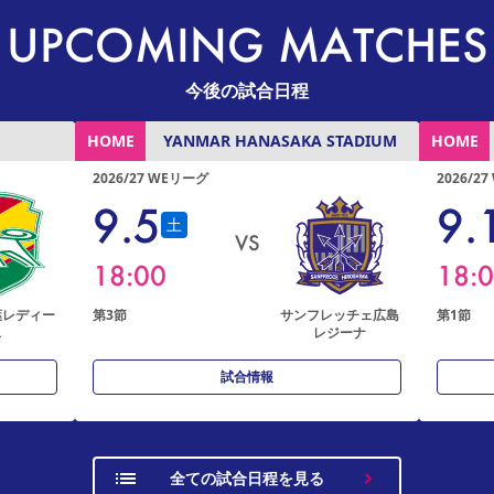
UPCOMING MATCHES
今後の試合日程
HOME
HOME
YANMAR HANASAKA STADIUM
2026/27 WEリーグ
2026/
9
.
5
9
.
土
VS
18:00
18:
葉レディー
第3節
サンフレッチェ広島
第1節
ス
レジーナ
試合情報
全ての試合日程を見る