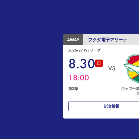
AWAY
フクダ電子アリーナ
2026/27 WEリーグ
8
.
30
日
VS
18:00
第2節
ジェフ千
試合情報