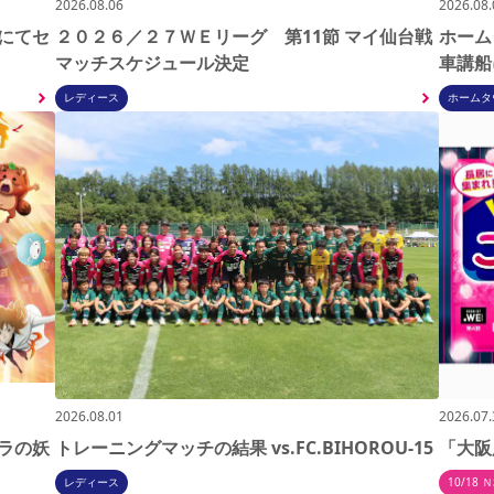
2026.08.06
2026.08
 にてセ
２０２６／２７ＷＥリーグ 第11節 マイ仙台戦
ホーム
マッチスケジュール決定
車講船
レディース
ホームタ
2026.08.01
2026.07
ラの妖
トレーニングマッチの結果 vs.FC.BIHOROU-15
「大阪
レディース
10/18