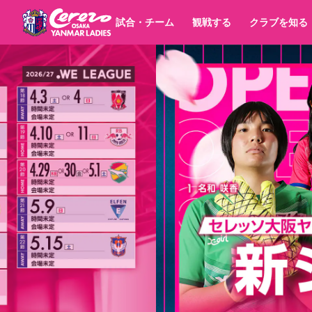
試合・チーム
観戦する
クラブを知る
試合日程 / 結果
チケット情報
すべて
チーム
価格・席種
順位表
グッズ
チケット
シーズンシート
イベント
パートナー
クラブ紹介
沿革
シーズン記録
選手・スタッフ
キッズ向けサービス
スケジュール
観戦マナー&ルール
アクセス
セレッソ大阪
ア
パートナー・スポンサー一覧
YANMAR HANASAKA STADIUM
スポーツクラブ