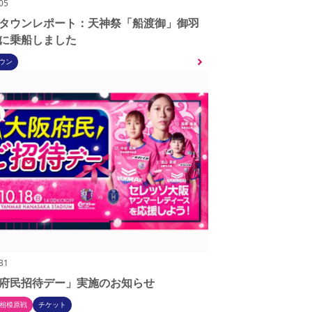
.05
タウンレポート：天神祭「船渡御」御羽
に乗船しました
ウン
.31
府民招待デー」実施のお知らせ
 Ｎ相模原戦
チケット