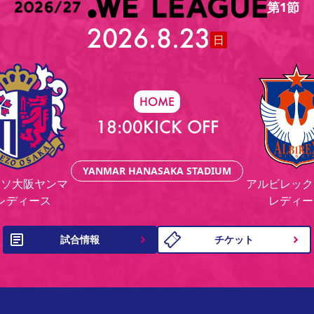
第1節
2026.8.23
日
HOME
18:00
KICK OFF
YANMAR HANASAKA STADIUM
ッソ大阪ヤンマ
アルビレック
レディース
レディー
試合情報
チケット