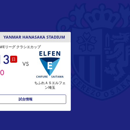
YANMAR HANASAKA STADIUM
27 WEリーグ クラシエカップ
13
日
VS
00
ちふれＡＳエルフェ
ン埼玉
試合情報