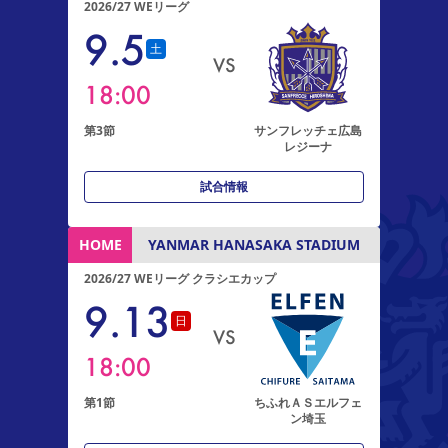
2026/27 WEリーグ
9
.
5
土
VS
18:00
第3節
サンフレッチェ広島
レジーナ
試合情報
HOME
YANMAR HANASAKA STADIUM
2026/27 WEリーグ クラシエカップ
9
.
13
日
VS
18:00
第1節
ちふれＡＳエルフェ
ン埼玉