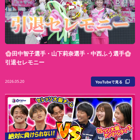
🌸田中智子選手・山下莉奈選手・中西ふう選手🌸
引退セレモニー
2026.05.20