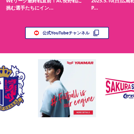
WEリーグ最終戦直前！AC長野戦に
2025.5.10(日)広島
挑む選手たちにイン...
P...
公式YouTubeチャンネル