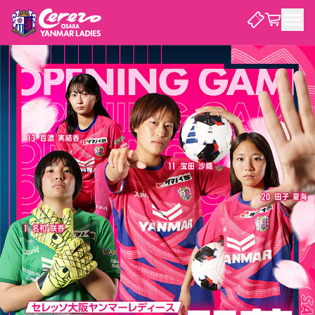
試合・チーム
観戦する
試合について
試合日程 / 結果
順位表
クラブを知る
チケット
チームについて
チケット情報
価格・席種
シーズンシート
選手・スタッフ
スケジュール
アクセス
セレッソ大阪
アカデミー
ニュース
セレッソ大阪ヤンマーレデ
観戦ガイド
ィースについて
キッズ向けサービス
観戦マナー&ルール
クラブ紹介
沿革
シーズン記録
セレッソ大阪
ニュース
スタジアム
サポートする
すべて
チーム
グッズ
チケット
イベント
パートナー
YANMAR HANASAKA STADIUM
パートナー・スポンサー一覧
アカデミー