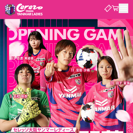
試合・チーム
観戦する
試合について
試合日程 / 結果
順位表
クラブを知る
チケット
チームについて
チケット情報
価格・席種
シーズンシート
選手・スタッフ
スケジュール
アクセス
セレッソ大阪
アカデミー
ニュース
セレッソ大阪ヤンマーレデ
観戦ガイド
ィースについて
キッズ向けサービス
観戦マナー&ルール
クラブ紹介
沿革
シーズン記録
セレッソ大阪
ニュース
スタジアム
サポートする
すべて
チーム
グッズ
チケット
イベント
パートナー
YANMAR HANASAKA STADIUM
パートナー・スポンサー一覧
アカデミー