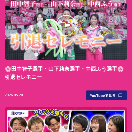
🌸田中智子選手・山下莉奈選手・中西ふう選手🌸
引退セレモニー
2026.05.20