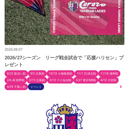
2026.08.07
2026/27シーズン リーグ戦全試合で「応援ハリセン」プ
レゼント
8/23 新潟Ｌ戦
9/5 広島戦
10/18 Ｎ相模原戦
11/1 EL埼玉戦
11/18 浦和戦
2/6 AC長野戦
2/13 広島戦
3/13 マイ仙台戦
3/27 東京NB戦
4/10 大宮戦
4/29 千葉Ｌ戦
イベント