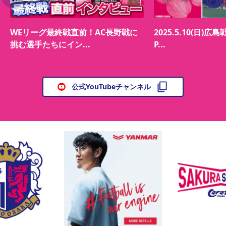
WEリーグ最終戦直前！AC長野戦に
2025.5.10(日)広島
挑む選手たちにイン...
P...
公式YouTubeチャンネル