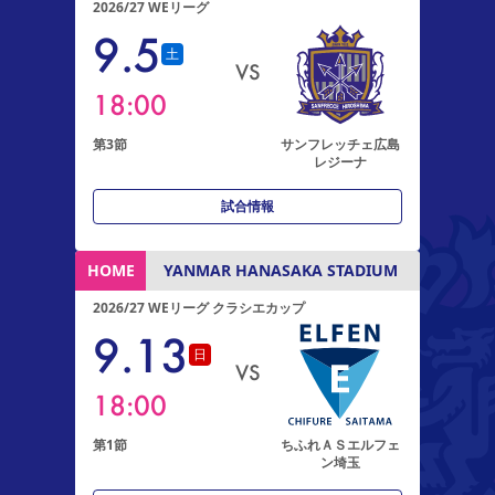
2026/27 WEリーグ
9
.
5
土
VS
18:00
第3節
サンフレッチェ広島
レジーナ
試合情報
HOME
YANMAR HANASAKA STADIUM
2026/27 WEリーグ クラシエカップ
9
.
13
日
VS
18:00
第1節
ちふれＡＳエルフェ
ン埼玉