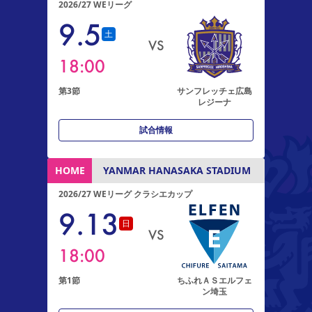
2026/27 WEリーグ
9
.
5
土
VS
18:00
第3節
サンフレッチェ広島
レジーナ
試合情報
HOME
YANMAR HANASAKA STADIUM
2026/27 WEリーグ クラシエカップ
9
.
13
日
VS
18:00
第1節
ちふれＡＳエルフェ
ン埼玉