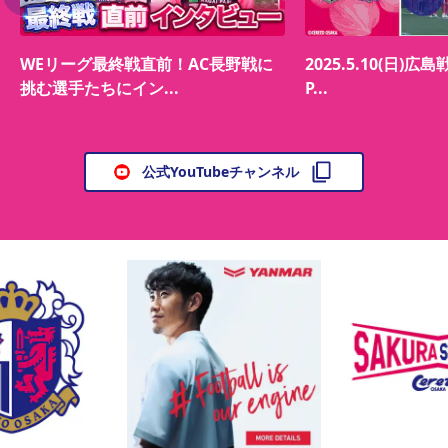
WEリーグ最終戦直前！AC長野戦に
2025.5.10(日)広島
挑む選手たちにイン...
P...
公式YouTubeチャンネル