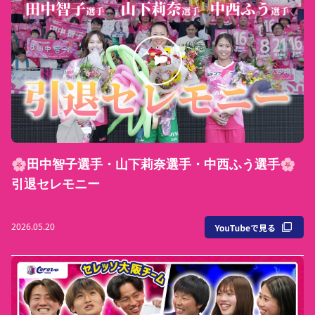
🌸田中智子選手・山下莉奈選手・中西ふう選手🌸
引退セレモニー
2026.05.20