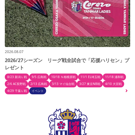
2026.08.07
2026/27シーズン リーグ戦全試合で「応援ハリセン」プ
レゼント
8/23 新潟Ｌ戦
9/5 広島戦
10/18 Ｎ相模原戦
11/1 EL埼玉戦
11/18 浦和戦
2/6 AC長野戦
2/13 広島戦
3/13 マイ仙台戦
3/27 東京NB戦
4/10 大宮戦
4/29 千葉Ｌ戦
イベント