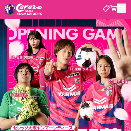
試合・チーム
観戦する
試合について
試合日程 / 結果
順位表
クラブを知る
チケット
チームについて
チケット情報
価格・席種
シーズンシート
選手・スタッフ
スケジュール
アクセス
セレッソ大阪
アカデミー
ニュース
セレッソ大阪ヤンマーレデ
観戦ガイド
ィースについて
キッズ向けサービス
観戦マナー&ルール
クラブ紹介
沿革
シーズン記録
セレッソ大阪
ニュース
スタジアム
サポートする
すべて
チーム
グッズ
チケット
イベント
パートナー
YANMAR HANASAKA STADIUM
パートナー・スポンサー一覧
アカデミー